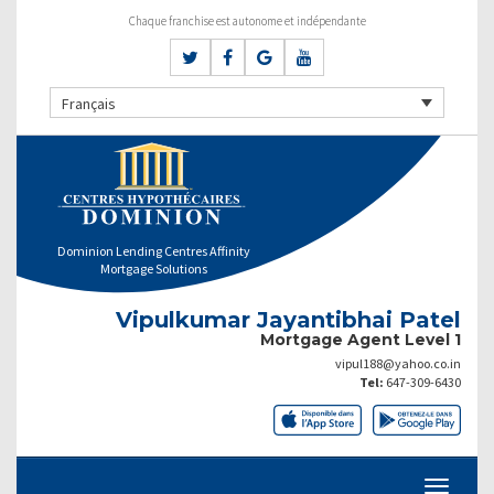
Chaque franchise est autonome et indépendante
Français
Dominion Lending Centres Affinity
Mortgage Solutions
Vipulkumar Jayantibhai Patel
Mortgage Agent Level 1
vipul188@yahoo.co.in
Tel:
647-309-6430